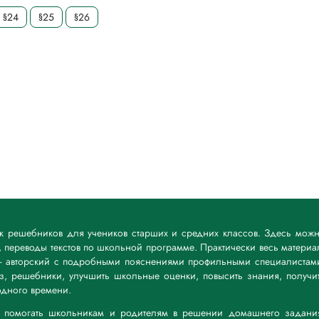
§24
§25
§26
ик решебников для учеников старших и средних классов. Здесь мож
 переводы текстов по школьной программе. Практически весь материа
— авторский с подробными пояснениями профильными специалистам
дз, решебники, улучшить школьные оценки, повысить знания, получи
дного времени.
а: помогать школьникам и родителям в решении домашнего задани