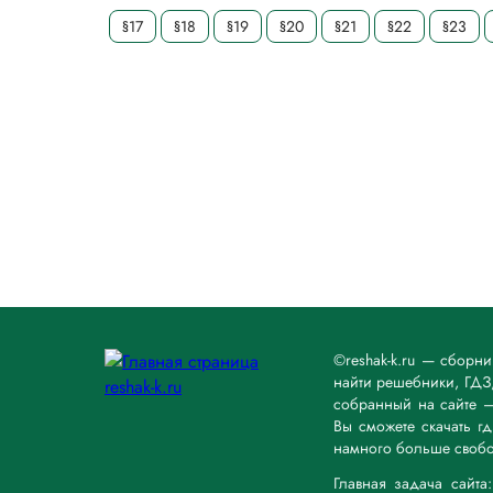
§17
§18
§19
§20
§21
§22
§23
©reshak-k.ru — сборн
найти решебники, ГДЗ,
собранный на сайте 
Вы сможете скачать г
намного больше свобо
Главная задача сайт