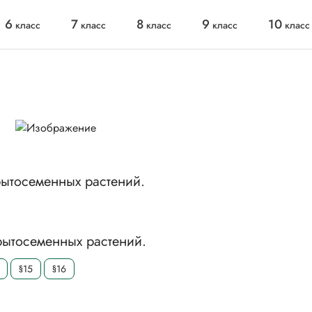
6
7
8
9
10
класс
класс
класс
класс
класс
рытосеменных растений.
рытосеменных растений.
§15
§16