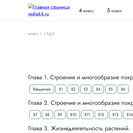
4
5
класс
класс
класс
ГДЗ
Глава 1. Строение и многообразие пок
Введение
§1
§2
§3
§4
§5
§6
Глава 2. Строение и многообразие пок
§7
§8
§9
§10
§11
§12
§13
§14
Глава 3. Жизнедеятельность растений.