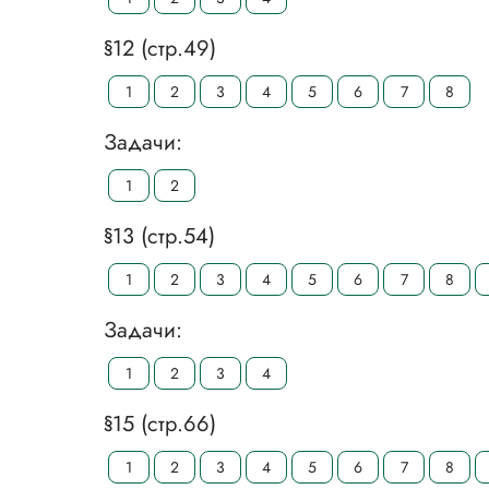
§12 (стр.49)
1
2
3
4
5
6
7
8
Задачи:
1
2
§13 (стр.54)
1
2
3
4
5
6
7
8
Задачи:
1
2
3
4
§15 (стр.66)
1
2
3
4
5
6
7
8