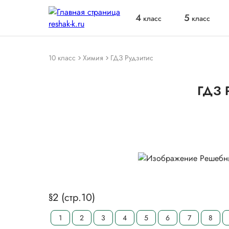
4
5
класс
класс
10 класс
Химия
ГДЗ Рудзитис
ГДЗ 
§2 (стр.10)
1
2
3
4
5
6
7
8