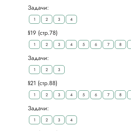
Задачи:
1
2
3
4
§19 (стр.78)
1
2
3
4
5
6
7
8
Задачи:
1
2
3
§21 (стр.88)
1
2
3
4
5
6
7
8
Задачи:
1
2
3
4