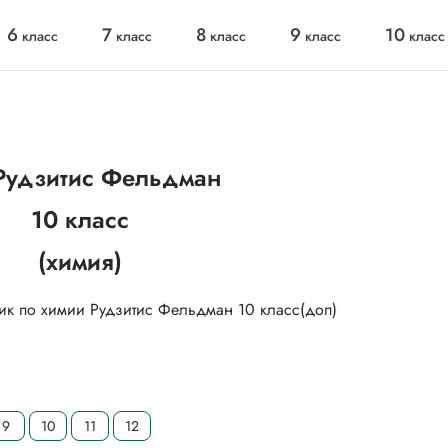
6
7
8
9
10
класс
класс
класс
класс
класс
Рудзитис Фельдман
10 класс
(химия)
9
10
11
12