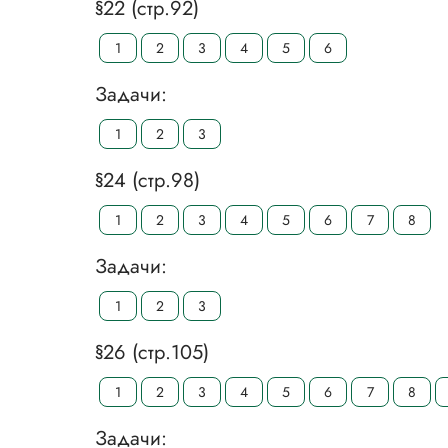
§22 (стр.92)
1
2
3
4
5
6
Задачи:
1
2
3
§24 (стр.98)
1
2
3
4
5
6
7
8
Задачи:
1
2
3
§26 (стр.105)
1
2
3
4
5
6
7
8
Задачи: