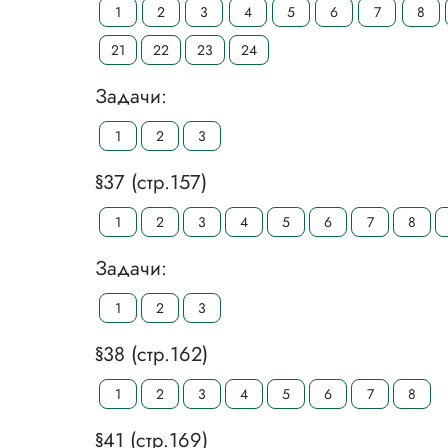
1
2
3
4
5
6
7
8
21
22
23
24
Задачи:
1
2
3
§37 (стр.157)
1
2
3
4
5
6
7
8
Задачи:
1
2
3
§38 (стр.162)
1
2
3
4
5
6
7
8
§41 (стр.169)