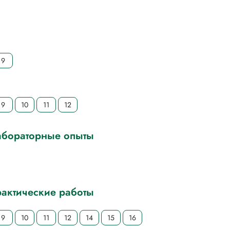
9
9
10
11
12
бораторные опыты
актические работы
9
10
11
12
14
15
16