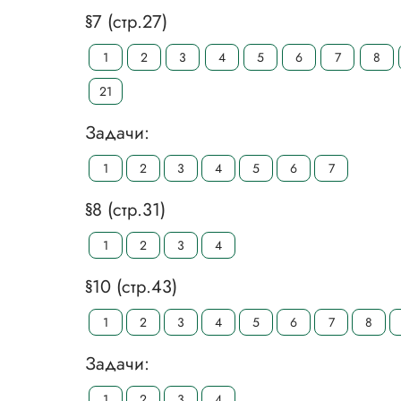
§7 (стр.27)
1
2
3
4
5
6
7
8
21
Задачи:
1
2
3
4
5
6
7
§8 (стр.31)
1
2
3
4
§10 (стр.43)
1
2
3
4
5
6
7
8
Задачи:
1
2
3
4