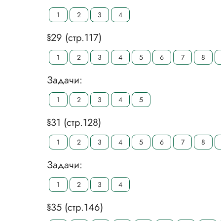
1
2
3
4
§29 (стр.117)
1
2
3
4
5
6
7
8
Задачи:
1
2
3
4
5
§31 (стр.128)
1
2
3
4
5
6
7
8
Задачи:
1
2
3
4
§35 (стр.146)