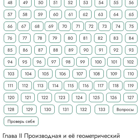
48
49
50
51
52
53
54
55
56
57
58
59
60
61
62
63
64
65
66
67
68
69
70
71
72
73
74
75
76
77
78
79
80
81
82
83
84
85
86
87
88
89
90
91
92
93
94
95
96
97
98
99
100
101
102
103
104
105
106
107
108
109
110
111
112
113
114
115
116
117
118
119
120
121
122
123
124
125
126
127
128
129
130
131
132
133
Вопросы
Проверь себя
Глава II Производная и её геометрический