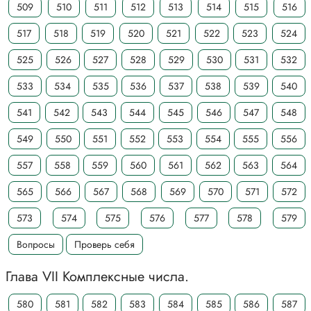
509
510
511
512
513
514
515
516
517
518
519
520
521
522
523
524
525
526
527
528
529
530
531
532
533
534
535
536
537
538
539
540
541
542
543
544
545
546
547
548
549
550
551
552
553
554
555
556
557
558
559
560
561
562
563
564
565
566
567
568
569
570
571
572
573
574
575
576
577
578
579
Вопросы
Проверь себя
Глава VII Комплексные числа.
580
581
582
583
584
585
586
587