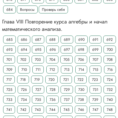
684
Вопросы
Проверь себя
Глава VIII Повторение курса алгебры и начал
математического анализа.
685
686
687
688
689
690
691
692
693
694
695
696
697
698
699
700
701
702
703
704
705
706
707
708
709
710
711
712
713
714
715
716
717
718
719
720
721
722
723
724
725
726
727
728
729
730
731
732
733
734
735
736
737
738
739
740
741
742
743
744
745
746
747
748