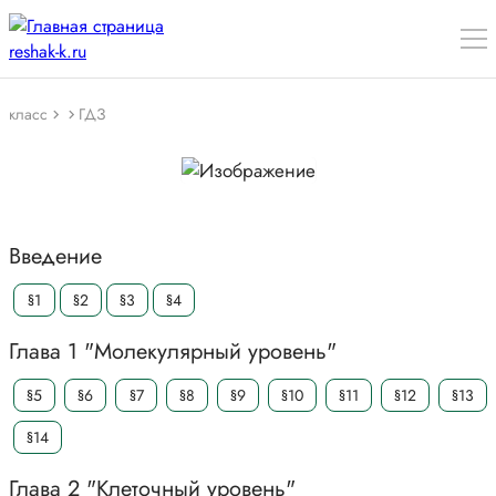
класс
ГДЗ
Введение
§1
§2
§3
§4
Глава 1 "Молекулярный уровень"
§5
§6
§7
§8
§9
§10
§11
§12
§13
§14
Глава 2 "Клеточный уровень"