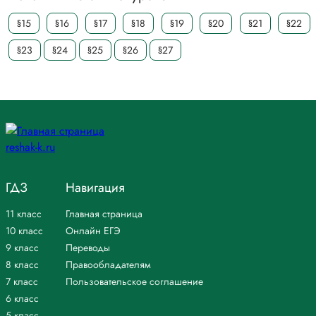
§15
§16
§17
§18
§19
§20
§21
§22
§23
§24
§25
§26
§27
ГДЗ
Навигация
11 класс
Главная страница
10 класс
Онлайн ЕГЭ
9 класс
Переводы
8 класс
Правообладателям
7 класс
Пользовательское соглашение
6 класс
5 класс