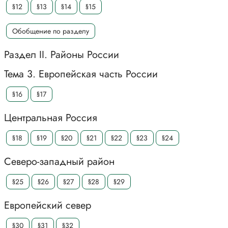
§12
§13
§14
§15
Обобщение по разделу
Раздел II. Районы России
Тема 3. Европейская часть России
§16
§17
Центральная Россия
§18
§19
§20
§21
§22
§23
§24
Северо-западный район
§25
§26
§27
§28
§29
Европейский север
§30
§31
§32