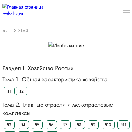
класс
ГДЗ
Раздел I. Хозяйство России
Тема 1. Общая характеристика хозяйства
§1
§2
Тема 2. Главные отрасли и межотраслевые
комплексы
§3
§4
§5
§6
§7
§8
§9
§10
§11