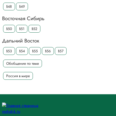
§48
§49
Восточная Сибирь
§50
§51
§52
Дальний Восток
§53
§54
§55
§56
§57
Обобщение по теме
Россия в мире