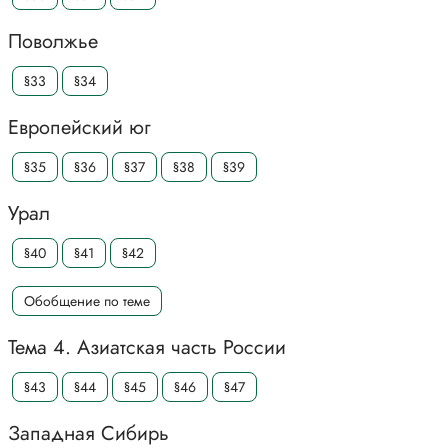
Поволжье
§33
§34
Европейский юг
§35
§36
§37
§38
§39
Урал
§40
§41
§42
Обобщение по теме
Тема 4. Азиатская часть России
§43
§44
§45
§46
§47
Западная Сибирь