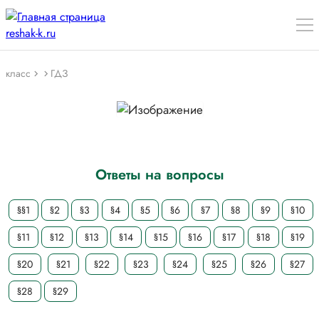
класс
ГДЗ
Ответы на вопросы
§§1
§2
§3
§4
§5
§6
§7
§8
§9
§10
§11
§12
§13
§14
§15
§16
§17
§18
§19
§20
§21
§22
§23
§24
§25
§26
§27
§28
§29