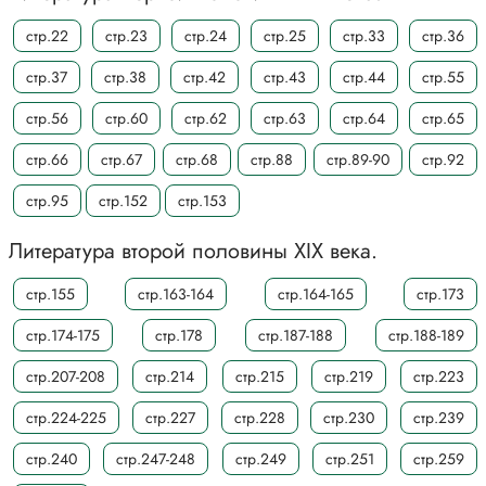
стр.22
стр.23
стр.24
стр.25
стр.33
стр.36
стр.37
стр.38
стр.42
стр.43
стр.44
стр.55
стр.56
стр.60
стр.62
стр.63
стр.64
стр.65
стр.66
стр.67
стр.68
стр.88
стр.89-90
стр.92
стр.95
стр.152
стр.153
Литература второй половины XIX века.
стр.155
стр.163-164
стр.164-165
стр.173
стр.174-175
стр.178
стр.187-188
стр.188-189
стр.207-208
стр.214
стр.215
стр.219
стр.223
стр.224-225
стр.227
стр.228
стр.230
стр.239
стр.240
стр.247-248
стр.249
стр.251
стр.259