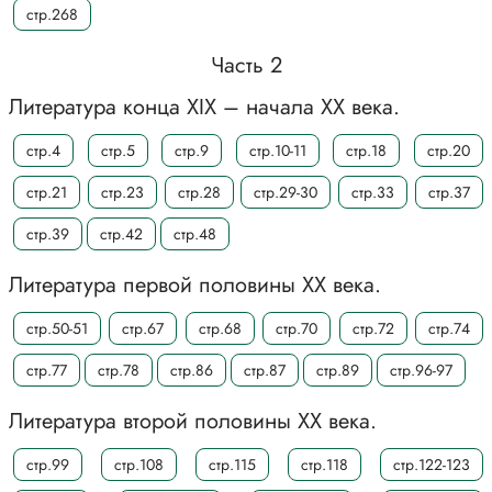
стр.268
Часть 2
Литература конца XIX – начала XX века.
стр.4
стр.5
стр.9
стр.10-11
стр.18
стр.20
стр.21
стр.23
стр.28
стр.29-30
стр.33
стр.37
стр.39
стр.42
стр.48
Литература первой половины XX века.
стр.50-51
стр.67
стр.68
стр.70
стр.72
стр.74
стр.77
стр.78
стр.86
стр.87
стр.89
стр.96-97
Литература второй половины XX века.
стр.99
стр.108
стр.115
стр.118
стр.122-123