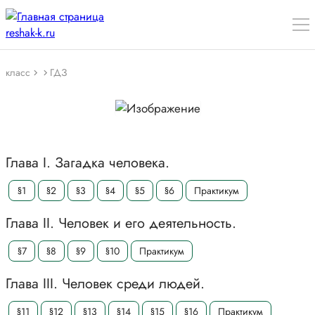
класс
ГДЗ
Глава I. Загадка человека.
§1
§2
§3
§4
§5
§6
Практикум
Глава II. Человек и его деятельность.
§7
§8
§9
§10
Практикум
Глава III. Человек среди людей.
§11
§12
§13
§14
§15
§16
Практикум